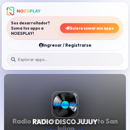
Sos desarrollador?
Suma tus apps a
Quiero sumar mis apps
NOESPLAY!
Ingresar / Registrarse
Radio FM Bahia 100.3 Puerto San
FM DEMO - San Carlos Minas
RADIO DISCO JUJUY
Tiempos de Gloria
Fm Fantastico
Julian